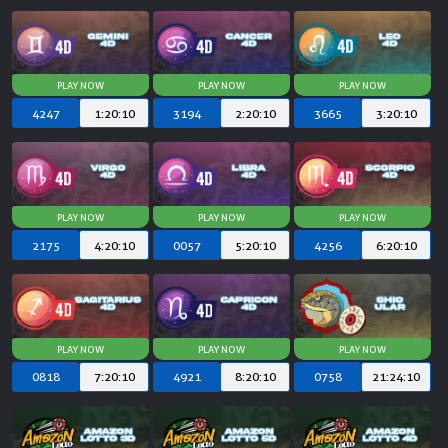
© Copyright 2026 dew4p0kerways.vip - All right reserved | 18+
4247
1:20:9
3194
2:20:9
3665
3:20:9
2175
4:20:9
0057
5:20:9
4256
6:20:9
0818
7:20:9
4921
8:20:9
0758
21:24:9