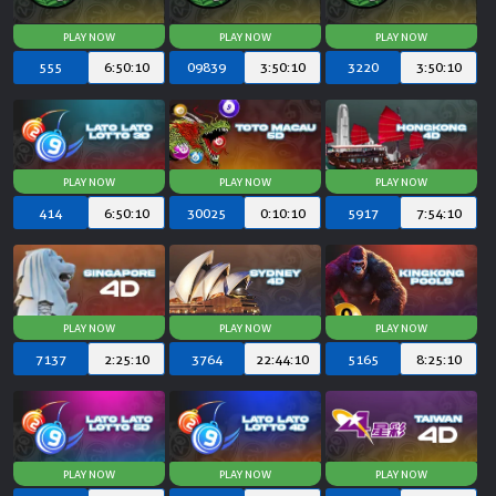
555
6:50:9
09839
3:50:9
3220
3:50:9
414
6:50:9
30025
0:10:9
5917
7:54:9
7137
2:25:9
3764
22:44:9
5165
8:25:9