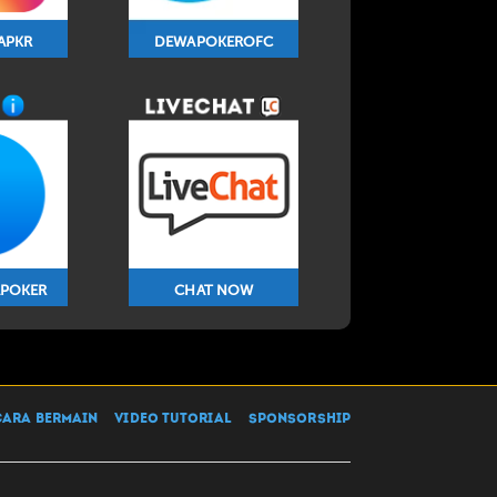
APKR
DEWAPOKEROFC
APOKER
CHAT NOW
CARA BERMAIN
VIDEO TUTORIAL
SPONSORSHIP