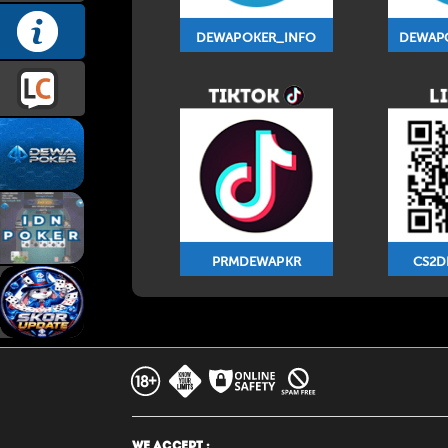
INFO
DEWAPOKER_INFO
DEWAP
DEWAPOKER
LIVE
CHAT
PRMDEWAPKR
CS2D
WE ACCEPT :