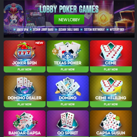
NEW
TANGKAS
RTP
DEPOSIT
WITHDRAW
PROMOSI
DOWNLOAD APLIKASI
REFERRAL
JACKPOT
VIP MEMBER
HUBUNGI KAMI