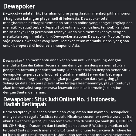
Dewapoker
adalah situs taruhan online yang saat ini menjadi pilihan nomor
Dewapoker
1 bagi para kalangan player judi di Indonesia. Dewapoker telah
menghadirkan berbagai permainan taruhan online yang sangat lengkap dan
memiliki kualitas terbaik seperti slot online, poker, casino, tembak ikan dan
masih banyak lagi permainan lainnya. Anda bisa memainkannya dengan
melakukan login melalui link Dewapoker ataupun Dewapoker Mobile. Tentu
saja game Dewapoker yang kami sediakan telah memiliki lisensi yang sah
untuk beroperasi di Indonesia maupun di Asia.
siap membantu anda kapan pun untuk bergabung dengan
Dewapoker
mendaftarkan diri kalian secara aman dan nyaman dengan memastikan
pengisian formulir pendaftaran yang sudah disediakan dengan benar. Situs
dewapoker terpercaya di Indonesia telah memiliki server dari beberapa
negara di luar negeri dengan tingkat pengamanan data yang tinggi,
sehingga data dari para player akan terjaga keamanannya, player tentunya
akan bertransaksi tanpa merasa khawatir dan bisa bermain judi online
dengan santai dan aman.
Dewapoker : Situs Judi Online No. 1 Indonesia,
Hadiah Berlimpah
Demi terciptanya suasana permainan yang aman dan nyaman, Dewapoker
menyediakan segala fasilitas terbaik. Misalnya customer service 24/7, daftar
akun Dewapoker gratis, pilihan terbanyak ada di berbagai bank (BCA, BNI, BRI,
BII, CIMB Niaga, Danamon dan Mandiri) dan setoran E-Wallet, penarikan tak
terbatas serta promosi menarik. Situs taruhan online terpercaya di Indonesia
ini juga dilatih untuk tetap profesional dan ramah saat melayani pelanggan