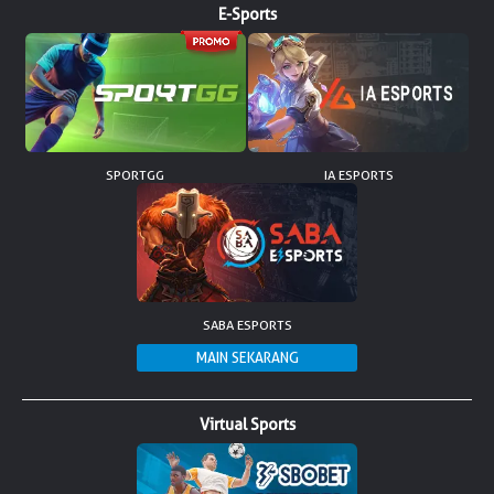
E-Sports
© Copyright 2026 dew4p0kerways.vip - All right reserved | 18+
SPORTGG
IA ESPORTS
SABA ESPORTS
Virtual Sports