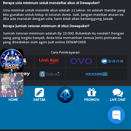
Berapa usia minimum untuk mendaftar akun di Dewapoker?
Usia minimal untuk memiliki akun adalah 21 tahun. Ini adalah standar yang
kita gunakan untuk hidup di seluruh dunia. Jadi, jangan mainkan aturan ini.
Jika ada masalah dengan usia, kami tidak akan bertanggung jawab.
Berapa jumlah setoran minimum di situs Dewapoker?
Jumlah setoran minimum adalah Rp 10.000. Bukankah itu rendah? Dengan
uang yang begitu banyak, Anda bisa memainkan semua jenis permainan
yang disediakan oleh agen judi online DEWAPOKER.
Cara Pembayaran:
Dukungan Perangkat :
Keamanan Terjamin :
HOME
DAFTAR
PROMOSI
LIVE CHAT
© Copyright 2026 dew4p0kerways.vip - All right reserved | 18+