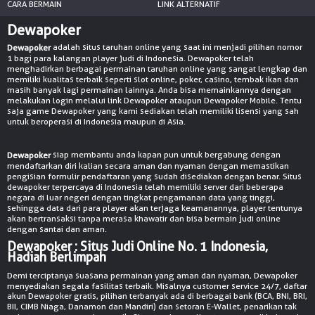
CARA BERMAIN
LINK ALTERNATIF
© Copyright 2026 dew4p0kerways.vip - All right reserved | 18+
Dewapoker
adalah situs taruhan online yang saat ini menjadi pilihan nomor
Dewapoker
1 bagi para kalangan player judi di Indonesia. Dewapoker telah
menghadirkan berbagai permainan taruhan online yang sangat lengkap dan
memiliki kualitas terbaik seperti slot online, poker, casino, tembak ikan dan
masih banyak lagi permainan lainnya. Anda bisa memainkannya dengan
melakukan login melalui link Dewapoker ataupun Dewapoker Mobile. Tentu
saja game Dewapoker yang kami sediakan telah memiliki lisensi yang sah
untuk beroperasi di Indonesia maupun di Asia.
siap membantu anda kapan pun untuk bergabung dengan
Dewapoker
mendaftarkan diri kalian secara aman dan nyaman dengan memastikan
pengisian formulir pendaftaran yang sudah disediakan dengan benar. Situs
dewapoker terpercaya di Indonesia telah memiliki server dari beberapa
negara di luar negeri dengan tingkat pengamanan data yang tinggi,
sehingga data dari para player akan terjaga keamanannya, player tentunya
akan bertransaksi tanpa merasa khawatir dan bisa bermain judi online
dengan santai dan aman.
Dewapoker : Situs Judi Online No. 1 Indonesia,
Hadiah Berlimpah
Demi terciptanya suasana permainan yang aman dan nyaman, Dewapoker
menyediakan segala fasilitas terbaik. Misalnya customer service 24/7, daftar
akun Dewapoker gratis, pilihan terbanyak ada di berbagai bank (BCA, BNI, BRI,
BII, CIMB Niaga, Danamon dan Mandiri) dan setoran E-Wallet, penarikan tak