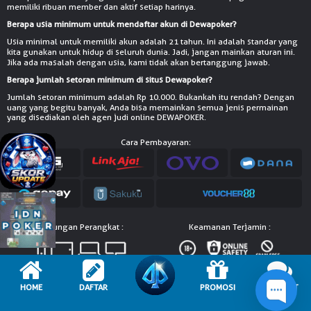
memiliki ribuan member dan aktif setiap harinya.
Berapa usia minimum untuk mendaftar akun di Dewapoker?
Usia minimal untuk memiliki akun adalah 21 tahun. Ini adalah standar yang
kita gunakan untuk hidup di seluruh dunia. Jadi, jangan mainkan aturan ini.
Jika ada masalah dengan usia, kami tidak akan bertanggung jawab.
Berapa jumlah setoran minimum di situs Dewapoker?
Jumlah setoran minimum adalah Rp 10.000. Bukankah itu rendah? Dengan
uang yang begitu banyak, Anda bisa memainkan semua jenis permainan
yang disediakan oleh agen judi online DEWAPOKER.
Cara Pembayaran:
Dukungan Perangkat :
Keamanan Terjamin :
© Copyright 2026 dew4p0kerways.vip - All right reserved | 18+
HOME
DAFTAR
PROMOSI
LIVE CHAT